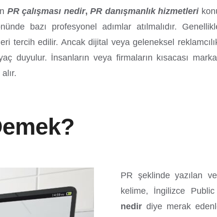
in
PR çalışması nedir
,
PR danışmanlık hizmetleri
konu
ünde bazı profesyonel adımlar atılmalıdır. Genellik
ri tercih edilir. Ancak dijital veya geleneksel reklamcıl
iyaç duyulur. İnsanların veya firmaların kısacası mark
alır.
 Demek?
PR şeklinde yazılan ve
kelime, İngilizce Public
nedir
diye merak edenle