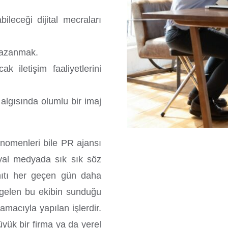
ileceği dijital mecraları
 kazanmak.
k iletişim faaliyetlerini
 algısında olumlu bir imaj
nomenleri bile PR ajansı
syal medyada sık sık söz
ıtı her geçen gün daha
a gelen bu ekibin sunduğu
acıyla yapılan işlerdir.
yük bir firma ya da yerel