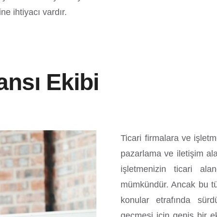
e ihtiyacı vardır.
ansı Ekibi
Ticari firmalara ve işle
pazarlama ve iletişim a
işletmenizin ticari a
mümkündür. Ancak bu tür
konular etrafında sürd
geçmesi için geniş bir e